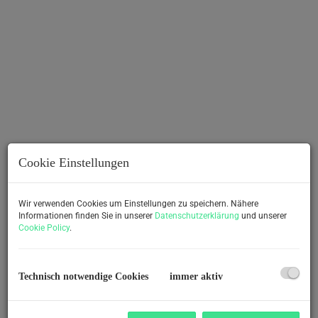
Cookie Einstellungen
Beschreibung
Wir verwenden Cookies um Einstellungen zu speichern. Nähere
Informationen finden Sie in unserer
Datenschutzerklärung
und unserer
Cookie Policy
.
Dieses gepflegte Wohnhaus in Feldkirchen bei Graz bietet
auf zirka
170 m² Wohnfläche
viel Raum zur freien
Entfaltung – sei es für eine große Familie, als
Technisch notwendige Cookies
immer aktiv
Zweifamilienhaus
oder als Mehrgenerationenlösung.
Das ursprünglich ältere Bestandshaus wurde in den Jahren