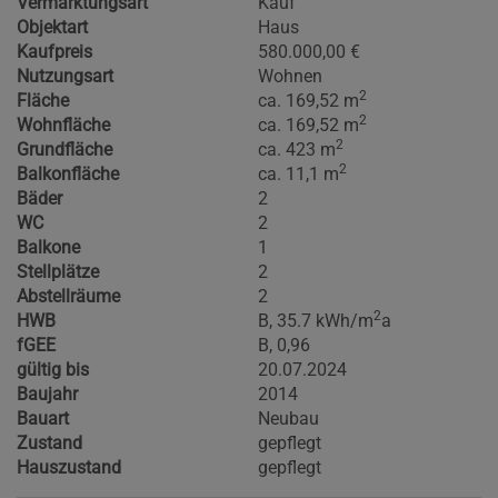
Vermarktungsart
Kauf
Objektart
Haus
Kaufpreis
580.000,00 €
Nutzungsart
Wohnen
2
Fläche
ca. 169,52 m
2
Wohnfläche
ca. 169,52 m
2
Grundfläche
ca. 423 m
2
Balkonfläche
ca. 11,1 m
Bäder
2
WC
2
Balkone
1
Stellplätze
2
Abstellräume
2
2
HWB
B, 35.7 kWh/m
a
fGEE
B, 0,96
gültig bis
20.07.2024
Baujahr
2014
Bauart
Neubau
Zustand
gepflegt
Hauszustand
gepflegt