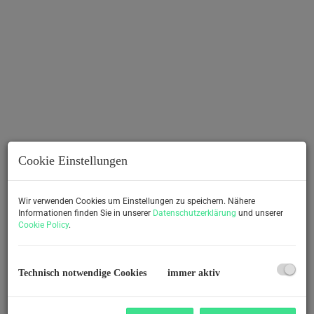
Cookie Einstellungen
Beschreibung
Wir verwenden Cookies um Einstellungen zu speichern. Nähere
Informationen finden Sie in unserer
Datenschutzerklärung
und unserer
Cookie Policy
.
Zum Verkauf gelangt eine charmante und
außergewöhnlich vielseitige Eigentumswohnung in einem
gepflegten Zweiparteienhaus in Feldkirchen bei Graz. Die
Technisch notwendige Cookies
immer aktiv
Wohnung erstreckt sich über das 1. Obergeschoss sowie
das Dachgeschoss und bietet durch ihre besondere
Aufteilung ein großzügiges Wohnkonzept mit hoher