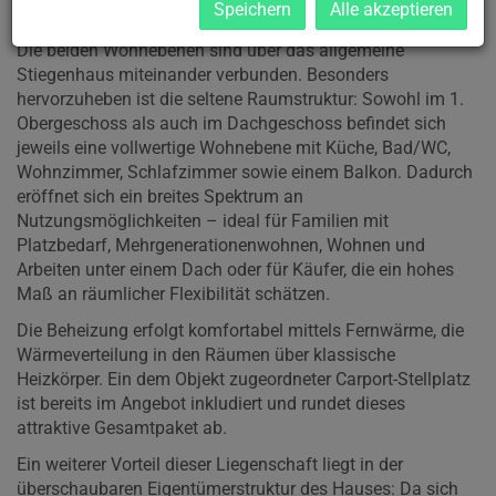
Speichern
Alle akzeptieren
Flexibilität.
Die beiden Wohnebenen sind über das allgemeine
Stiegenhaus miteinander verbunden. Besonders
hervorzuheben ist die seltene Raumstruktur: Sowohl im 1.
Obergeschoss als auch im Dachgeschoss befindet sich
jeweils eine vollwertige Wohnebene mit Küche, Bad/WC,
Wohnzimmer, Schlafzimmer sowie einem Balkon. Dadurch
eröffnet sich ein breites Spektrum an
Nutzungsmöglichkeiten – ideal für Familien mit
Platzbedarf, Mehrgenerationenwohnen, Wohnen und
Arbeiten unter einem Dach oder für Käufer, die ein hohes
Maß an räumlicher Flexibilität schätzen.
Die Beheizung erfolgt komfortabel mittels Fernwärme, die
Wärmeverteilung in den Räumen über klassische
Heizkörper. Ein dem Objekt zugeordneter Carport-Stellplatz
ist bereits im Angebot inkludiert und rundet dieses
attraktive Gesamtpaket ab.
Ein weiterer Vorteil dieser Liegenschaft liegt in der
überschaubaren Eigentümerstruktur des Hauses: Da sich