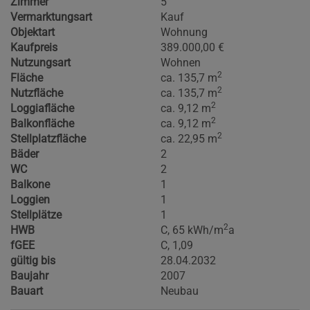
Zimmer
5
Vermarktungsart
Kauf
Objektart
Wohnung
Kaufpreis
389.000,00 €
Nutzungsart
Wohnen
2
Fläche
ca. 135,7 m
2
Nutzfläche
ca. 135,7 m
2
Loggiafläche
ca. 9,12 m
2
Balkonfläche
ca. 9,12 m
2
Stellplatzfläche
ca. 22,95 m
Bäder
2
WC
2
Balkone
1
Loggien
1
Stellplätze
1
2
HWB
C, 65 kWh/m
a
fGEE
C, 1,09
gültig bis
28.04.2032
Baujahr
2007
Bauart
Neubau