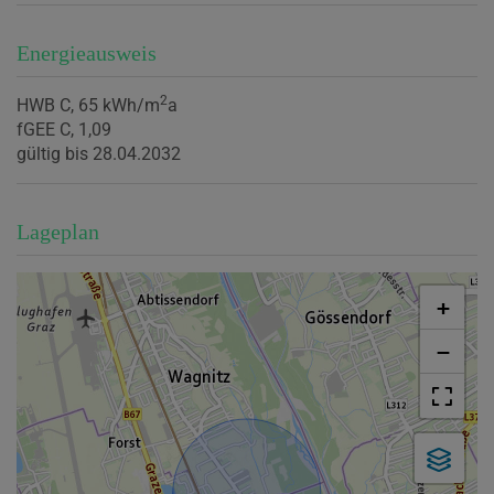
Energieausweis
2
HWB
C, 65 kWh/m
a
fGEE
C, 1,09
gültig bis
28.04.2032
Lageplan
+
−