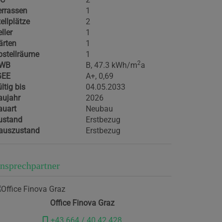
errassen
1
ellplätze
2
ller
1
ärten
1
bstellräume
1
2
WB
B, 47.3 kWh/m
a
GEE
A+, 0,69
ltig bis
04.05.2033
aujahr
2026
auart
Neubau
ustand
Erstbezug
auszustand
Erstbezug
nsprechpartner
Office Finova Graz
+43 664 / 40 42 428