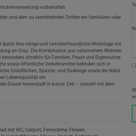
T
Zwischenverwertung vorbehalten
ler und dem zu vermittelnden Dritten ein familiäres oder
N
 durch ihre ruhige und familienfreundliche Wohnlage mit
bindung an Graz. Die Kombination aus naturnahem Wohnen
 besonders attraktiv für Familien, Paare und Eigennutzer.
te sowie öffentliche Verkehrsmittel befinden sich in
eiche Grünflächen, Spazier- und Radwege sowie die Nähe
her Lebensqualität ein.
die Grazer Innenstadt in kurzer Zeit – sowohl mit dem
W
w
Bad mit WC
Carport
Fernwärme
Fliesen