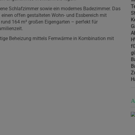
T
ittene Schlafzimmer sowie ein modernes Badezimmer. Das
St
 einen offen gestalteten Wohn- und Essbereich mit
Ke
rund 164 m² großen Eigengarten – perfekt für
G
milienzeit.
A
ige Beheizung mittels Fernwärme in Kombination mit
H
f
gü
B
B
Z
H
A