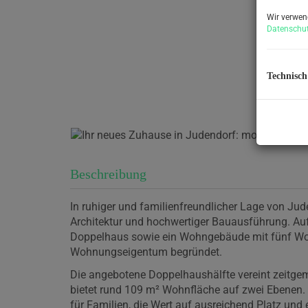
Wir verwen
Datenschut
Technisch
Beschreibung
In ruhiger und familienfreundlicher Lage von Jud
Architektur und hochwertiger Bauausführung. Auf
Doppelhaus sowie ein Wohngebäude mit fünf Wohne
Wohnungseigentum begründet.
Die angebotene Doppelhaushälfte vereint zeitg
bietet rund 109 m² Wohnfläche auf zwei Ebenen.
für Familien, die Wert auf ausreichend Platz u