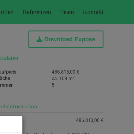
ilien
Referenzen
Team
Kontakt
Download Expose
ckdaten
aufpreis
486.813,00 €
2
läche
ca. 109 m
immer
5
reisinformation
aufpreis:
486.813,00 €