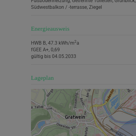
Fußbodenheizung
Getrennte Toiletten
Grünblick
Südwestbalkon / -terrasse
Ziegel
Energieausweis
2
HWB
B, 47.3 kWh/m
a
fGEE
A+, 0,69
gültig bis
04.05.2033
Lageplan