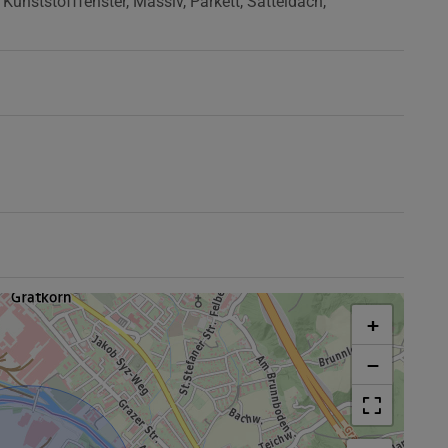
Kunststofffenster
Massiv
Parkett
Satteldach
+
−