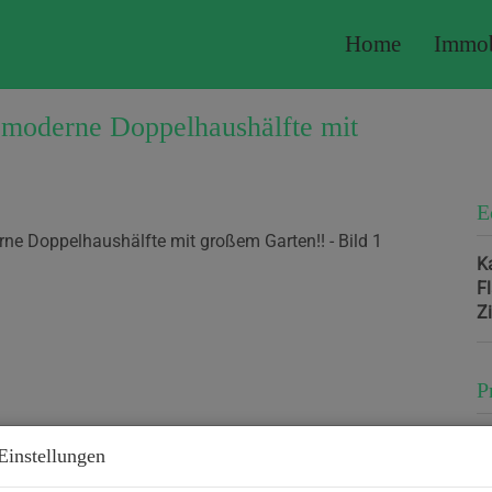
Home
Immob
: moderne Doppelhaushälfte mit
E
K
F
Z
P
K
Einstellungen