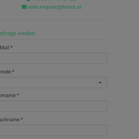
aldin.mujanic@finova.at
nfrage senden
-Mail
nrede
orname
achname