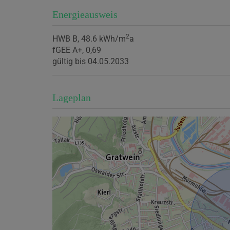
Energieausweis
2
HWB
B, 48.6 kWh/m
a
fGEE
A+, 0,69
gültig bis
04.05.2033
Lageplan