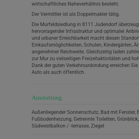
wirtschaftliches Naheverhältnis besteht.
Der Vermittler ist als Doppelmakler tätig.
Die Murfeldsiedlung in 8111 Judendorf überzeugt
hervorragender Infrastruktur und optimaler An
und urbaner Erreichbarkeit macht diesen Standort
Einkaufsmöglichkeiten, Schulen, Kindergärten, Ärz
angenehmer Reichweite. Gleichzeitig laden zahlr
zur Mur zu vielseitigen Freizeitaktivitäten und ho
Dank der guten Verkehrsanbindung erreichen Sie 
Auto als auch öffentlich.
Ausstattung
Außenliegender Sonnenschutz
Bad mit Fenster
Fußbodenheizung
Getrennte Toiletten
Grünblick
Südwestbalkon / -terrasse
Ziegel