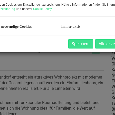
Pr
den Cookies um Einstellungen zu speichern. Nähere Informationen finden Sie in uns
G
zerklärung
und unserer
Cookie Policy
.
G
 notwendige Cookies
immer aktiv
B
Speichern
Alle akze
Ob
Z
V
O
K
N
endorf entsteht ein attraktives Wohnprojekt mit moderner
F
 der Gesamtliegenschaft werden ein Einfamilienhaus, ein
W
inheiten realisiert. Für alle Einheiten wird
G
Ke
hnen mit funktionaler Raumaufteilung und bietet rund
T
t sich die Wohnung ideal für Familien, die Wert auf
B
eld legen.
W