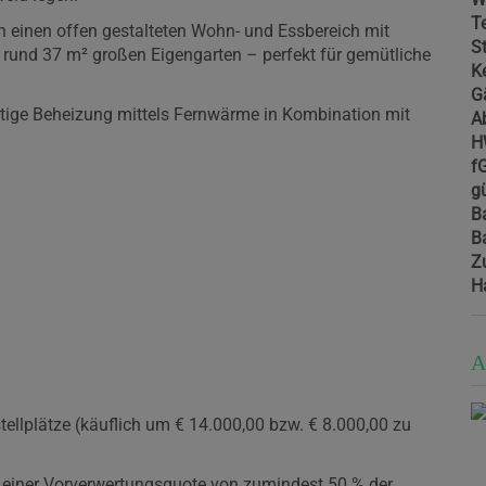
T
 einen offen gestalteten Wohn- und Essbereich mit
St
rund 37 m² großen Eigengarten – perfekt für gemütliche
Ke
G
ige Beheizung mittels Fernwärme in Kombination mit
A
H
f
gü
B
B
Z
H
A
ellplätze (käuflich um € 14.000,00 bzw. € 8.000,00 zu
en einer Vorverwertungsquote von zumindest 50 % der