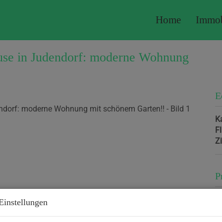
Home
Immob
ause in Judendorf: moderne Wohnung
E
K
F
Z
P
K
Einstellungen