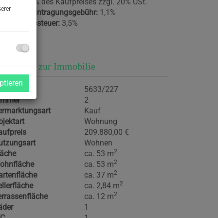
ovision:
3% des Kaufpreises zzgl. 20% USt.
erer
rundbucheintragungsgebühr:
1,1%
runderwerbsteuer:
3,5%
asisdaten zur Immobilie
ptieren
jektnr.
5633/227
immer
2
ermarktungsart
Kauf
bjektart
Wohnung
aufpreis
209.880,00 €
utzungsart
Wohnen
2
läche
ca. 53 m
2
ohnfläche
ca. 53 m
2
artenfläche
ca. 37 m
2
llerfläche
ca. 2,84 m
2
errassenfläche
ca. 12 m
äder
1
C
1