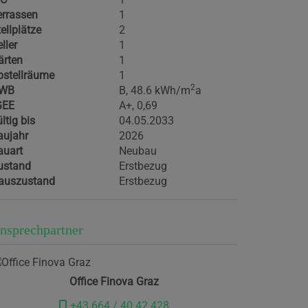
errassen
1
ellplätze
2
ller
1
ärten
1
bstellräume
1
2
WB
B, 48.6 kWh/m
a
GEE
A+, 0,69
ltig bis
04.05.2033
aujahr
2026
auart
Neubau
ustand
Erstbezug
auszustand
Erstbezug
nsprechpartner
Office Finova Graz
+43 664 / 40 42 428