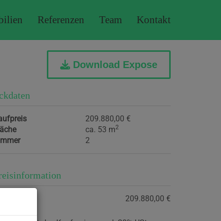
ilien
Referenzen
Team
Kontakt
Download Expose
ckdaten
aufpreis
209.880,00 €
2
läche
ca. 53 m
immer
2
reisinformation
aufpreis:
209.880,00 €