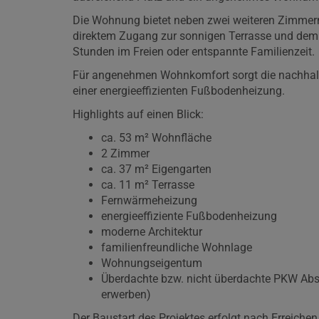
Die Wohnung bietet neben zwei weiteren Zimmern
direktem Zugang zur sonnigen Terrasse und dem 
Stunden im Freien oder entspannte Familienzeit.
Für angenehmen Wohnkomfort sorgt die nachhalt
einer energieeffizienten Fußbodenheizung.
Highlights auf einen Blick:
ca. 53 m² Wohnfläche
2 Zimmer
ca. 37 m² Eigengarten
ca. 11 m² Terrasse
Fernwärmeheizung
energieeffiziente Fußbodenheizung
moderne Architektur
familienfreundliche Wohnlage
Wohnungseigentum
Überdachte bzw. nicht überdachte PKW Abst
erwerben)
Der Baustart des Projektes erfolgt nach Erreich