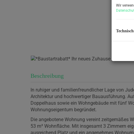
Wir verwen
Datenschut
Technisch
Beschreibung
In ruhiger und familienfreundlicher Lage von Jud
Architektur und hochwertiger Bauausführung. Auf
Doppelhaus sowie ein Wohngebäude mit fünf Wohne
Wohnungseigentum begründet.
Die angebotene Wohnung vereint zeitgemäßes Wo
53 m² Wohnfläche. Mit insgesamt 3 Zimmern eigne
ausreichend Platz und ein angenehmes Wohnumf