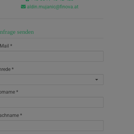
aldin.mujanic@finova.at
nfrage senden
-Mail
nrede
orname
achname