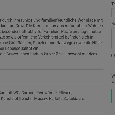
T
 durch ihre ruhige und familienfreundliche Wohnlage mit
N
bindung an Graz. Die Kombination aus naturnahem Wohnen
 besonders attraktiv für Familien, Paare und Eigennutzer.
te sowie öffentliche Verkehrsmittel befinden sich in
eiche Grünflächen, Spazier- und Radwege sowie die Nähe
her Lebensqualität ein.
die Grazer Innenstadt in kurzer Zeit – sowohl mit dem
W
w
Bad mit WC
Carport
Fernwärme
Fliesen
Kunststofffenster
Massiv
Parkett
Satteldach