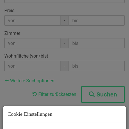
Preis
-
Zimmer
-
Wohnfläche (von/bis)
-
Weitere Suchoptionen
Suchen
Filter zurücksetzen
Cookie Einstellungen
1
2