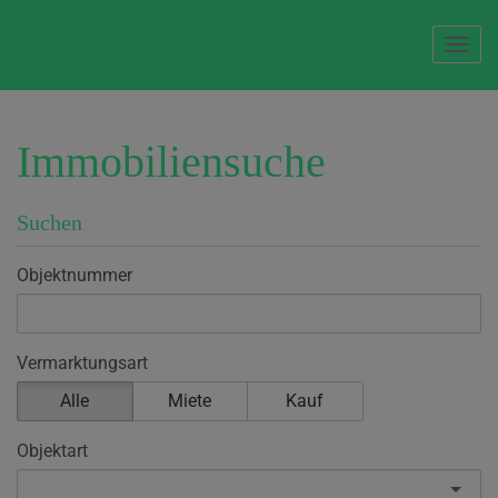
Navi
Immobiliensuche
Suchen
Objektnummer
Vermarktungsart
Alle
Miete
Kauf
Objektart