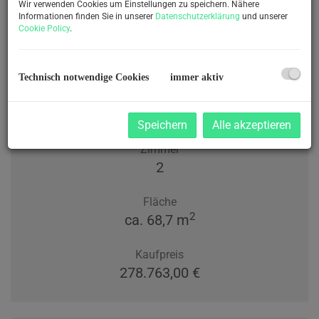
Wir verwenden Cookies um Einstellungen zu speichern. Nähere
Informationen finden Sie in unserer
Datenschutzerklärung
und unserer
Cookie Policy
.
Stilvolle Gartenwohnung: Ihr neues
Technisch notwendige Cookies
immer aktiv
Zuhause in Kalsdorf bei Graz
8401 Kalsdorf bei Graz
Speichern
Alle akzeptieren
Zimmer
2
Fläche
2
ca. 68,7 m
Kaufpreis
278.763,00 €