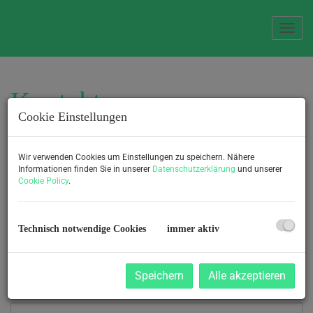
Navi
Kontakt
Cookie Einstellungen
Wir freuen uns auf Ihre Anfrage
Wir verwenden Cookies um Einstellungen zu speichern. Nähere
Informationen finden Sie in unserer
Datenschutzerklärung
und unserer
Cookie Policy
.
E-Mail
Technisch notwendige Cookies
immer aktiv
Anrede
Speichern
Alle akzeptieren
Vorname