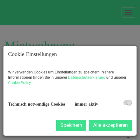
Navi
Mietwohnung
Cookie Einstellungen
Suchen
Wir verwenden Cookies um Einstellungen zu speichern. Nähere
Objektnummer
Informationen finden Sie in unserer
Datenschutzerklärung
und unserer
Cookie Policy
.
Vermarktungsart
Technisch notwendige Cookies
immer aktiv
Alle
Miete
Kauf
Speichern
Alle akzeptieren
Objektart