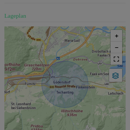
Lageplan
+
−