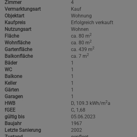
Zimmer
4
Vermarktungsart
Kauf
Objektart
Wohnung
Kaufpreis
Erfolgreich verkauft
Nutzungsart
Wohnen
2
Fläche
ca. 80 m
2
Wohnfläche
ca. 80 m
2
Gartenfläche
ca. 439 m
2
Balkonfläche
ca. 7 m
Bäder
1
WC
1
Balkone
1
Keller
1
Gärten
1
Garagen
1
2
HWB
D, 109.3 kWh/m
a
fGEE
C, 1,68
gültig bis
05.06.2023
Baujahr
1967
Letzte Sanierung
2002
Zustand
gepflegt