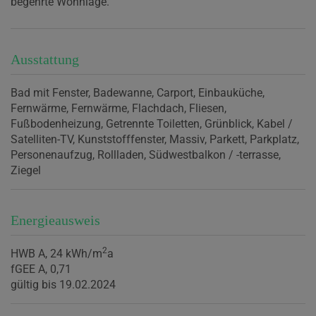
begehrte Wohnlage.
Ausstattung
Bad mit Fenster
Badewanne
Carport
Einbauküche
Fernwärme
Fernwärme
Flachdach
Fliesen
Fußbodenheizung
Getrennte Toiletten
Grünblick
Kabel /
Satelliten-TV
Kunststofffenster
Massiv
Parkett
Parkplatz
Personenaufzug
Rollladen
Südwestbalkon / -terrasse
Ziegel
Energieausweis
2
HWB
A, 24 kWh/m
a
fGEE
A, 0,71
gültig bis
19.02.2024