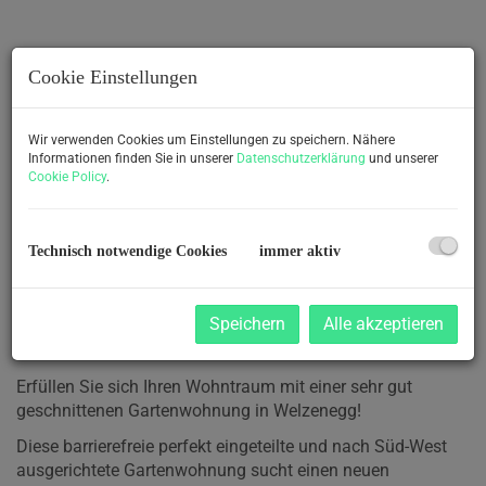
Cookie Einstellungen
Wir verwenden Cookies um Einstellungen zu speichern. Nähere
Informationen finden Sie in unserer
Datenschutzerklärung
und unserer
Cookie Policy
.
Technisch notwendige Cookies
immer aktiv
Speichern
Alle akzeptieren
Beschreibung
Erfüllen Sie sich Ihren Wohntraum mit einer sehr gut
geschnittenen Gartenwohnung in Welzenegg!
Diese barrierefreie perfekt eingeteilte und nach Süd-West
ausgerichtete Gartenwohnung sucht einen neuen