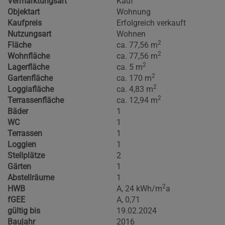
Vermarktungsart
Kauf
Objektart
Wohnung
Kaufpreis
Erfolgreich verkauft
Nutzungsart
Wohnen
2
Fläche
ca. 77,56 m
2
Wohnfläche
ca. 77,56 m
2
Lagerfläche
ca. 5 m
2
Gartenfläche
ca. 170 m
2
Loggiafläche
ca. 4,83 m
2
Terrassenfläche
ca. 12,94 m
Bäder
1
WC
1
Terrassen
1
Loggien
1
Stellplätze
2
Gärten
1
Abstellräume
1
2
HWB
A, 24 kWh/m
a
fGEE
A, 0,71
gültig bis
19.02.2024
Baujahr
2016