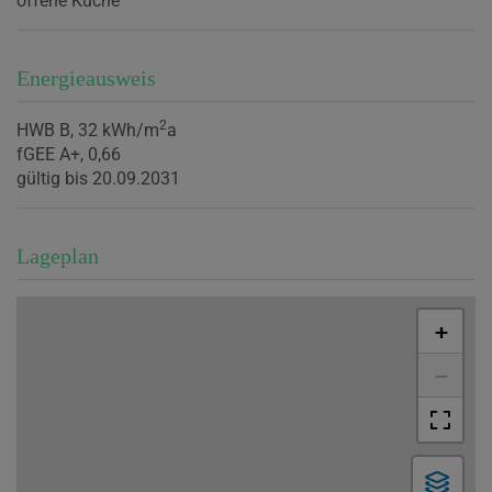
offene Küche
Energieausweis
2
HWB
B, 32 kWh/m
a
fGEE
A+, 0,66
gültig bis
20.09.2031
Lageplan
+
−