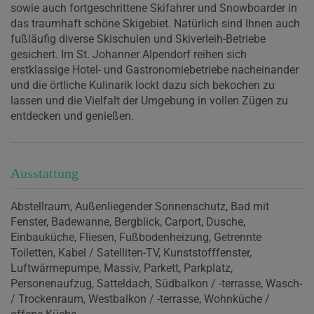
sowie auch fortgeschrittene Skifahrer und Snowboarder in
das traumhaft schöne Skigebiet. Natürlich sind Ihnen auch
fußläufig diverse Skischulen und Skiverleih-Betriebe
gesichert. Im St. Johanner Alpendorf reihen sich
erstklassige Hotel- und Gastronomiebetriebe nacheinander
und die örtliche Kulinarik lockt dazu sich bekochen zu
lassen und die Vielfalt der Umgebung in vollen Zügen zu
entdecken und genießen.
Ausstattung
Abstellraum
Außenliegender Sonnenschutz
Bad mit
Fenster
Badewanne
Bergblick
Carport
Dusche
Einbauküche
Fliesen
Fußbodenheizung
Getrennte
Toiletten
Kabel / Satelliten-TV
Kunststofffenster
Luftwärmepumpe
Massiv
Parkett
Parkplatz
Personenaufzug
Satteldach
Südbalkon / -terrasse
Wasch-
/ Trockenraum
Westbalkon / -terrasse
Wohnküche /