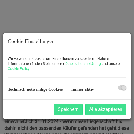
Cookie Einstellungen
Wir verwenden Cookies um Einstellungen zu speichern. Nähere
Informationen finden Sie in unserer
Datenschutzerklärung
und unserer
Cookie Policy
.
Technisch notwendige Cookies
immer aktiv
Beschreibung
Speichern
Alle akzeptieren
Einmaliges Angebot - dieser neue ANGEBOTSPREIS gilt bis
einschließlich 31.01.2024 - wenn diese Liegenschaft bis
dahin nicht den passenden Käufer gefunden hat geht diese