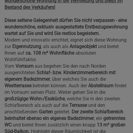
wunderschöne Wohnung in die Vermietung und bleibt im
Bestand des Verkäufers!
Diese seltene Gelegenheit dürfen Sie nicht verpassen - eine
wunderschöne, exklusiv ausgestattete Erstbezugswohnung
wartet auf Sie und wird Sie restlos begeistern.
Modern und innovativ errichtet, eignet sich diese Wohnung
zur
Eigennutzung
, als auch als
Anlageobjekt
und bietet
Ihnen auf
ca. 108 m² Wohnfläche
absoluten
Wohlfühlfaktor.
Vom
Vorraum
aus begehen Sie den nach Norden
ausgerichteten
Schlaf- bzw. Kinderzimmerbereich mit
eigenem Badezimmer
, über welches Sie auch die
Westterrasse
betreten können. Auch der
Abstellraum
findet
im Vorraum seinen Platz. Weiter gehen Sie in die
großzügige Wohn-/Essküche
, welche Sie in den zweiten
Schlafbereich als auch auf die
Terrasse
und den
anschließenden
Garten
geleitet.
Der zweite Schlafbereich
beinhaltet ebenso ein eigenes Badezimmer
, ein
getrenntes
WC
und bietet Ihnen zusätzlich einen knapp
13 m² großen
Süd-Balkon
. Highlight dieser Räumlichkeit ist die