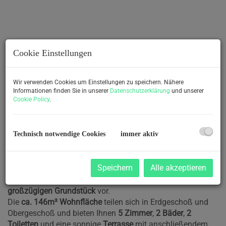
Cookie Einstellungen
Wir verwenden Cookies um Einstellungen zu speichern. Nähere
Informationen finden Sie in unserer
Datenschutzerklärung
und unserer
Cookie Policy
.
Technisch notwendige Cookies
immer aktiv
Beschreibung
Speichern
Alle akzeptieren
Im
Grazer Süden
finden Sie dieses schöne Haus auf einem
großzügigen Grundstück
vor.
Die
ca. 146m² Wohnfläche
teilen sich in Erdgeschoß und
Obergeschoß und bieten Ihnen
5 Zimmer
,
2 Bäder
,
2
Toiletten
und eine sonnige
Terrasse
mit anschließendem