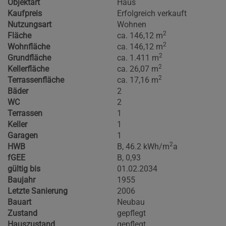
Objektart
Haus
Kaufpreis
Erfolgreich verkauft
Nutzungsart
Wohnen
2
Fläche
ca. 146,12 m
2
Wohnfläche
ca. 146,12 m
2
Grundfläche
ca. 1.411 m
2
Kellerfläche
ca. 26,07 m
2
Terrassenfläche
ca. 17,16 m
Bäder
2
WC
2
Terrassen
1
Keller
1
Garagen
1
2
HWB
B, 46.2 kWh/m
a
fGEE
B, 0,93
gültig bis
01.02.2034
Baujahr
1955
Letzte Sanierung
2006
Bauart
Neubau
Zustand
gepflegt
Hauszustand
gepflegt