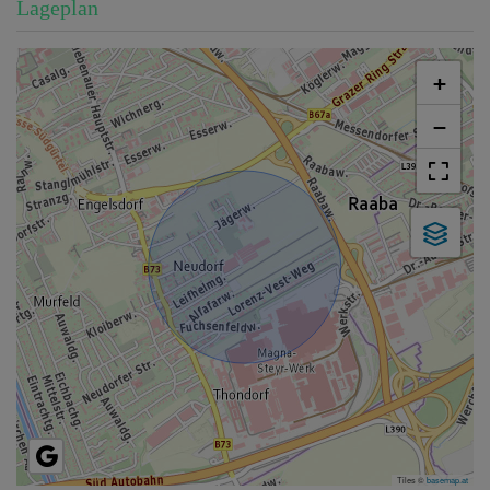
Lageplan
+
−
Tiles ©
basemap.at