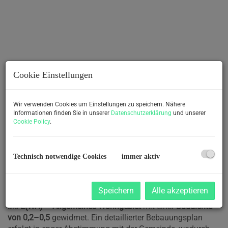
Cookie Einstellungen
Wir verwenden Cookies um Einstellungen zu speichern. Nähere
Informationen finden Sie in unserer
Datenschutzerklärung
und unserer
Cookie Policy
.
Beschreibung
Technisch notwendige Cookies
immer aktiv
Zum Verkauf steht ein
1.980 m² großes Baugrundstück im
Grenzkataster
in Waltenbach – Niklasdorf.
Speichern
Alle akzeptieren
Laut aktuellem Flächenwidmungsplan ist das Grundstück
als
L(WA) – Allgemeines Wohngebiet
mit einer
Baudichte
von 0,2–0,5
gewidmet. Ein detaillierter Bebauungsplan