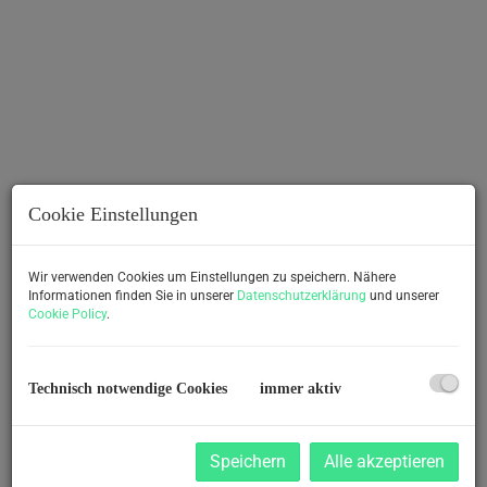
Cookie Einstellungen
Wir verwenden Cookies um Einstellungen zu speichern. Nähere
Informationen finden Sie in unserer
Datenschutzerklärung
und unserer
Beschreibung
Cookie Policy
.
Dieses Einfamilienhaus befindet sich auf einem
großzügigen Grundstück mit 807 m² und bietet rund ca. 57
Technisch notwendige Cookies
immer aktiv
m² Nutzfläche. Die Raumaufteilung umfasst einen
Vorraum, zwei Zimmer, eine Essküche sowie ein
Badezimmer mit WC.
Speichern
Alle akzeptieren