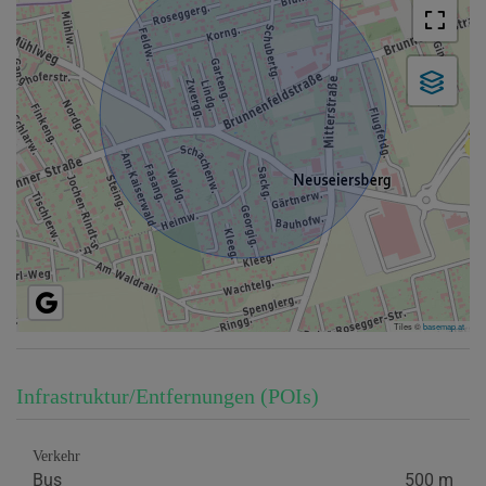
Tiles ©
basemap.at
Infrastruktur/Entfernungen (POIs)
Verkehr
Bus
500 m