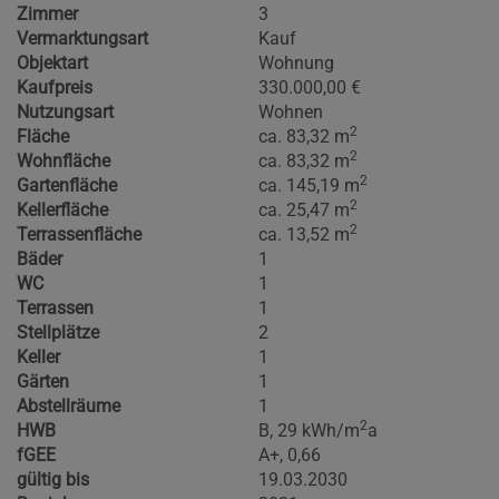
Zimmer
3
Vermarktungsart
Kauf
Objektart
Wohnung
Kaufpreis
330.000,00 €
Nutzungsart
Wohnen
2
Fläche
ca. 83,32 m
2
Wohnfläche
ca. 83,32 m
2
Gartenfläche
ca. 145,19 m
2
Kellerfläche
ca. 25,47 m
2
Terrassenfläche
ca. 13,52 m
Bäder
1
WC
1
Terrassen
1
Stellplätze
2
Keller
1
Gärten
1
Abstellräume
1
2
HWB
B, 29 kWh/m
a
fGEE
A+, 0,66
gültig bis
19.03.2030