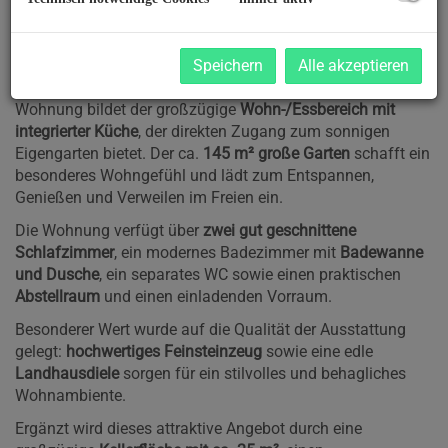
eine durchdachte Raumaufteilung sowie eine hochwertige
Ausstattung.
Auf rund
83 m² Wohnfläche
erwartet Sie ein offenes und
Speichern
Alle akzeptieren
lichtdurchflutetes Wohnkonzept. Das Herzstück der
Wohnung bildet der großzügige
Wohn-/Essbereich mit
integrierter Küche
, der direkten Zugang zum sonnigen
Eigengarten bietet. Der ca.
145 m² große Garten
schafft ein
besonderes Wohngefühl und lädt zum Entspannen,
Genießen und Verweilen im Freien ein.
Die Wohnung verfügt über
zwei gut geschnittene
Schlafzimmer
, ein modernes Badezimmer mit
Badewanne
und Dusche
, ein separates WC sowie einen praktischen
Abstellraum
und einen einladenden Vorraum.
Besonderer Wert wurde auf die Qualität der Ausstattung
gelegt:
hochwertiges Feinsteinzeug
sowie eine edle
Landhausdiele
sorgen für ein stilvolles und behagliches
Wohnambiente.
Ergänzt wird dieses attraktive Angebot durch eine