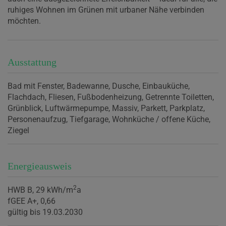
ruhiges Wohnen im Grünen mit urbaner Nähe verbinden
möchten.
Ausstattung
Bad mit Fenster
Badewanne
Dusche
Einbauküche
Flachdach
Fliesen
Fußbodenheizung
Getrennte Toiletten
Grünblick
Luftwärmepumpe
Massiv
Parkett
Parkplatz
Personenaufzug
Tiefgarage
Wohnküche / offene Küche
Ziegel
Energieausweis
2
HWB
B, 29 kWh/m
a
fGEE
A+, 0,66
gültig bis
19.03.2030