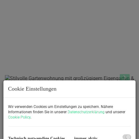
Cookie Einstellungen
360 Grad Rundgang
Wir verwenden Cookies um Einstellungen zu speichern. Nähere
Informationen finden Sie in unserer
Datenschutzerklärung
und unserer
Beschreibung
Cookie Policy
.
Diese charmante Gartenwohnung vereint modernes
Wohnen mit hoher Lebensqualität und überzeugt durch
Technisch notwendige Cookies
immer aktiv