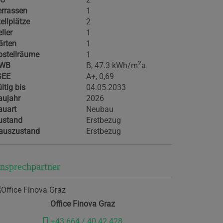
errassen
1
ellplätze
2
ller
1
ärten
1
bstellräume
1
2
WB
B, 47.3 kWh/m
a
GEE
A+, 0,69
ltig bis
04.05.2033
aujahr
2026
auart
Neubau
ustand
Erstbezug
auszustand
Erstbezug
nsprechpartner
Office Finova Graz
+43 664 / 40 42 428