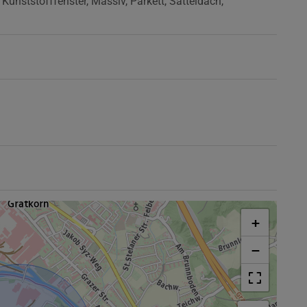
Kunststofffenster
Massiv
Parkett
Satteldach
+
−