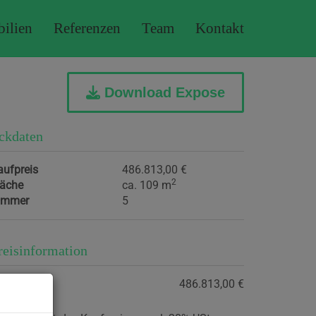
ilien
Referenzen
Team
Kontakt
Download Expose
ckdaten
aufpreis
486.813,00 €
2
läche
ca. 109 m
immer
5
reisinformation
aufpreis:
486.813,00 €