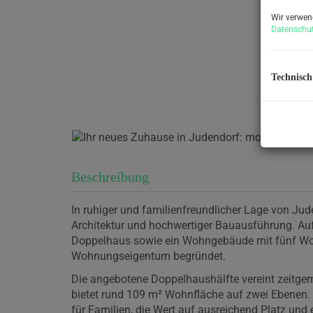
Wir verwen
Datenschut
Technisch
Beschreibung
In ruhiger und familienfreundlicher Lage von Jud
Architektur und hochwertiger Bauausführung. Auf
Doppelhaus sowie ein Wohngebäude mit fünf Wohne
Wohnungseigentum begründet.
Die angebotene Doppelhaushälfte vereint zeitg
bietet rund 109 m² Wohnfläche auf zwei Ebenen.
für Familien, die Wert auf ausreichend Platz u