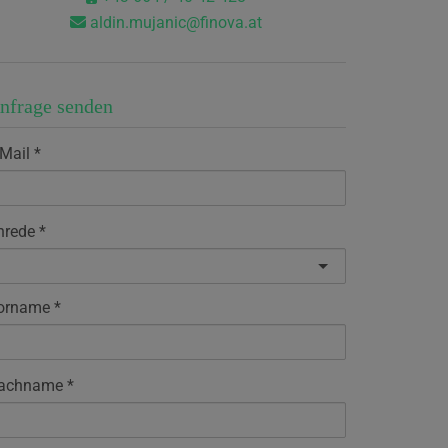
aldin.mujanic@finova.at
nfrage senden
-Mail
nrede
orname
achname