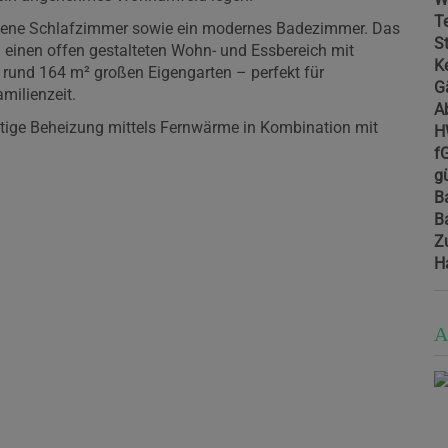
T
ittene Schlafzimmer sowie ein modernes Badezimmer. Das
St
 einen offen gestalteten Wohn- und Essbereich mit
Ke
rund 164 m² großen Eigengarten – perfekt für
G
milienzeit.
A
ige Beheizung mittels Fernwärme in Kombination mit
H
f
gü
B
B
Z
H
A