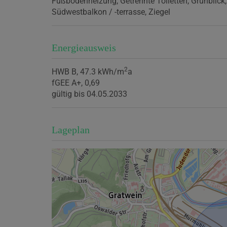
Fußbodenheizung
Getrennte Toiletten
Grünblick
Südwestbalkon / -terrasse
Ziegel
Energieausweis
2
HWB
B, 47.3 kWh/m
a
fGEE
A+, 0,69
gültig bis
04.05.2033
Lageplan