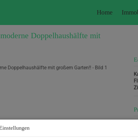
Home
Immob
: moderne Doppelhaushälfte mit
E
K
F
Z
P
K
Einstellungen