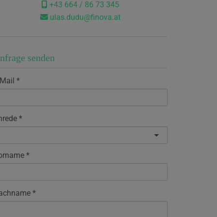
+43 664 / 86 73 345
ulas.dudu@finova.at
nfrage senden
-Mail
nrede
orname
achname