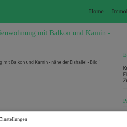
Home
Immob
enwohnung mit Balkon und Kamin -
E
K
F
Z
P
K
Einstellungen
B