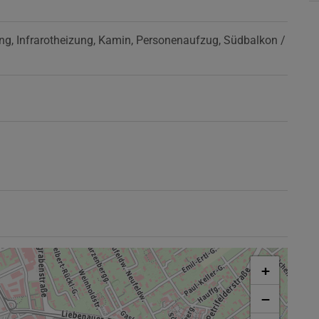
ng
Infrarotheizung
Kamin
Personenaufzug
Südbalkon /
+
−