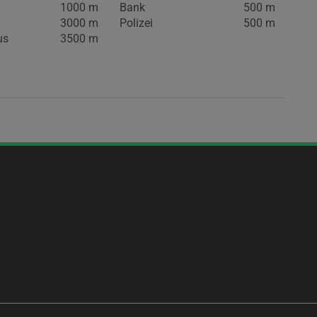
1000 m
Bank
500 m
3000 m
Polizei
500 m
us
3500 m