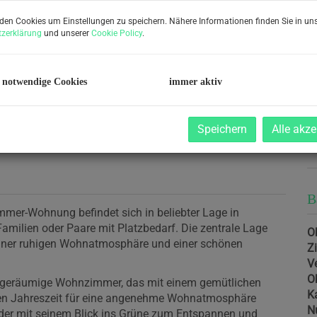
R
den Cookies um Einstellungen zu speichern. Nähere Informationen finden Sie in uns
U
zerklärung
und unserer
Cookie Policy
.
m
Pr
 notwendige Cookies
immer aktiv
G
G
Speichern
Alle akze
R
3
B
mmer-Wohnung befindet sich in beliebter Lage in
amilien oder Paare mit Platzbedarf. Die zentrale Lage
Ob
 einer ruhigen Wohnatmosphäre und einer schönen
Z
V
O
d geräumige Wohnzimmer, das mit einem gemütlichen
K
lten Jahreszeit für eine angenehme Wohnatmosphäre
N
 der mit seinem Blick ins Grüne zum Entspannen und