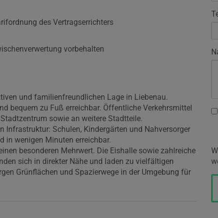
T
rifordnung des Vertragserrichters
Zwischenverwertung vorbehalten
N
ktiven und familienfreundlichen Lage in Liebenau.
nd bequem zu Fuß erreichbar. Öffentliche Verkehrsmittel
Stadtzentrum sowie an weitere Stadtteile.
n Infrastruktur: Schulen, Kindergärten und Nahversorger
d in wenigen Minuten erreichbar.
e einen besonderen Mehrwert. Die Eishalle sowie zahlreiche
W
nden sich in direkter Nähe und laden zu vielfältigen
w
 sorgen Grünflächen und Spazierwege in der Umgebung für