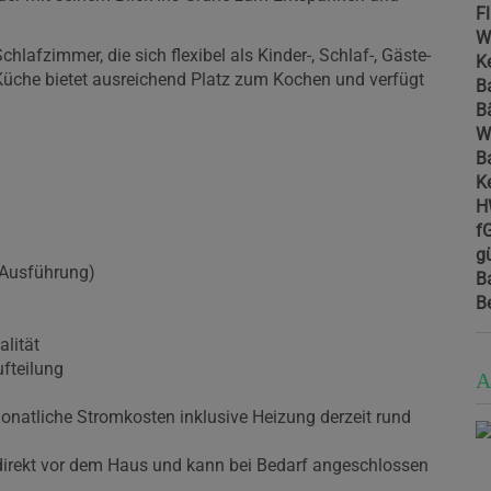
F
W
lafzimmer, die sich flexibel als Kinder-, Schlaf-, Gäste-
Ke
Küche bietet ausreichend Platz zum Kochen und verfügt
B
.
B
W
B
Ke
H
f
gü
 Ausführung)
B
B
lität
fteilung
A
monatliche Stromkosten inklusive Heizung derzeit rund
direkt vor dem Haus und kann bei Bedarf angeschlossen