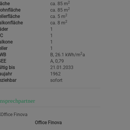
2
läche
ca. 85 m
2
ohnfläche
ca. 85 m
2
llerfläche
ca. 5 m
2
alkonfläche
ca. 8 m
äder
1
C
1
alkone
1
ller
1
2
WB
B, 26.1 kWh/m
a
GEE
A, 0,79
ltig bis
21.01.2033
aujahr
1962
eziehbar
sofort
nsprechpartner
Office Finova