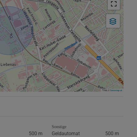
Tiles ©
basemap.at
Sonstige
500 m
Geldautomat
500 m