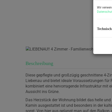
Wir verwen
Datenschut
Technisch
Beschreibung
Diese gepflegte und großzügig geschnittene 4-Zi
Liebenau und bietet ideale Voraussetzungen für F
kombiniert eine hervorragende Infrastruktur mit
Aussicht ins Grüne.
Das Herzstück der Wohnung bildet das helle un
Kamin ausgestattet ist und besonders in der ka
sorgt. Von hier aus gelangt man auf den Balkon,