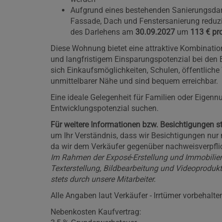
Aufgrund eines bestehenden Sanierungsdar
Fassade, Dach und Fenstersanierung reduzi
des Darlehens am
30.09.2027
um
113 € pr
Diese Wohnung bietet eine attraktive Kombinat
und langfristigem Einsparungspotenzial bei den 
sich Einkaufsmöglichkeiten, Schulen, öffentliche 
unmittelbarer Nähe und sind bequem erreichbar.
Eine ideale Gelegenheit für Familien oder Eigenn
Entwicklungspotenzial suchen.
Für weitere Informationen bzw. Besichtigungen st
um Ihr Verständnis, dass wir Besichtigungen nur
da wir dem Verkäufer gegenüber nachweisverpflic
Im Rahmen der Exposé-Erstellung und Immobilie
Texterstellung, Bildbearbeitung und Videoprodukti
stets durch unsere Mitarbeiter.
Alle Angaben laut Verkäufer - Irrtümer vorbehalte
Nebenkosten Kaufvertrag: