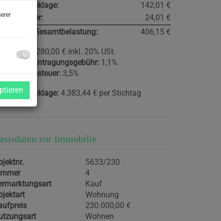
eparaturrücklage:
142,01 €
erer
msatzsteuer:
24,01 €
onatliche Gesamtbelastung:
406,15 €
ovision:
8.280,00 € inkl. 20% USt.
rundbucheintragungsgebühr:
1,1%
runderwerbsteuer:
3,5%
ptieren
eparaturrücklage:
4.383,44 € per Stichtag
1.12.2024
asisdaten zur Immobilie
jektnr.
5633/230
immer
4
ermarktungsart
Kauf
bjektart
Wohnung
aufpreis
230.000,00 €
utzungsart
Wohnen