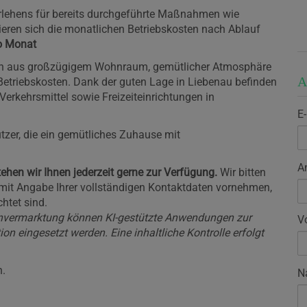
lehens für bereits durchgeführte Maßnahmen wie
eren sich die monatlichen Betriebskosten nach Ablauf
o Monat
ion aus großzügigem Wohnraum, gemütlicher Atmosphäre
A
Betriebskosten. Dank der guten Lage in Liebenau befinden
Verkehrsmittel sowie Freizeiteinrichtungen in
E
utzer, die ein gemütliches Zuhause mit
A
ehen wir Ihnen jederzeit gerne zur Verfügung.
Wir bitten
 mit Angabe Ihrer vollständigen Kontaktdaten vornehmen,
htet sind.
nvermarktung können KI-gestützte Anwendungen zur
V
on eingesetzt werden. Eine inhaltliche Kontrolle erfolgt
n.
N