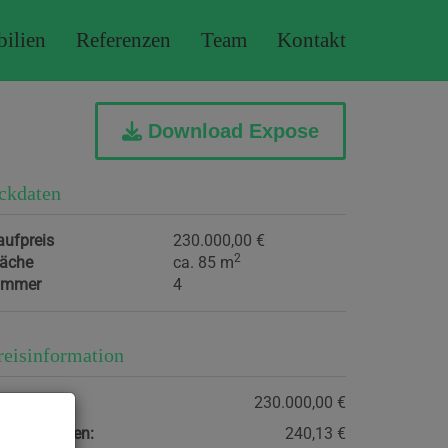
ilien
Referenzen
Team
Kontakt
Download Expose
ckdaten
aufpreis
230.000,00 €
2
läche
ca. 85 m
immer
4
reisinformation
aufpreis:
230.000,00 €
etriebskosten:
240,13 €