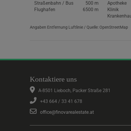
Straßenbahn / Bus
500 m
Apotheke
Flughafen
6500 m
Klinik
Krankenha
Angaben Entfernung Luftlinie / Quelle: OpenStreetMap
Kontaktiere uns
A-8501 Lieboch, Packer Straße 281
+43 664 / 33 41 678
office@finovarealestate.at