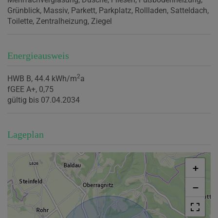
Grünblick
Massiv
Parkett
Parkplatz
Rollladen
Satteldach
Toilette
Zentralheizung
Ziegel
Energieausweis
2
HWB
B, 44.4 kWh/m
a
fGEE
A+, 0,75
gültig bis
07.04.2034
Lageplan
+
−