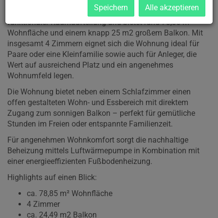
Speichern
Alle akzeptieren
Die angebotene Wohnung vereint zeitgemäßes Wohnen mit
funktionaler Raumaufteilung und bietet rund 78,85 m²
Wohnfläche und einem knapp 25 m2 großem Balkon. Mit
insgesamt 4 Zimmern eignet sich die Wohnung ideal für
Paare oder eine Kleinfamilie sowie auch für Anleger, die
Wert auf ausreichend Platz und ein angenehmes
Wohnumfeld legen.
Die Wohnung bietet neben einem Schlafzimmer einen
offen gestalteten Wohn- und Essbereich mit direktem
Zugang zum sonnigen Balkon – perfekt für gemütliche
Stunden im Freien oder entspannte Familienzeit.
Für angenehmen Wohnkomfort sorgt die nachhaltige
Beheizung mittels Luftwärmepumpe in Kombination mit
einer energieeffizienten Fußbodenheizung.
Highlights auf einen Blick:
ca. 78,85 m² Wohnfläche
4 Zimmer
ca. 24,49 m2 Balkon