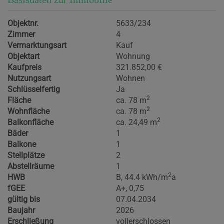
Objektnr.
5633/234
Zimmer
4
Vermarktungsart
Kauf
Objektart
Wohnung
Kaufpreis
321.852,00 €
Nutzungsart
Wohnen
Schlüsselfertig
Ja
2
Fläche
ca. 78 m
2
Wohnfläche
ca. 78 m
2
Balkonfläche
ca. 24,49 m
Bäder
1
Balkone
1
Stellplätze
2
Abstellräume
1
2
HWB
B, 44.4 kWh/m
a
fGEE
A+, 0,75
gültig bis
07.04.2034
Baujahr
2026
Erschließung
vollerschlossen