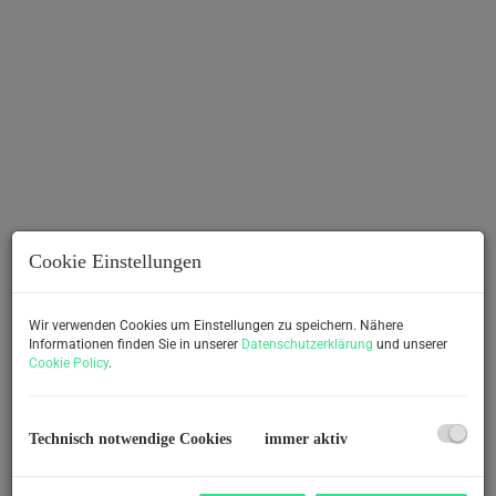
Cookie Einstellungen
Beschreibung
Wir verwenden Cookies um Einstellungen zu speichern. Nähere
Informationen finden Sie in unserer
Datenschutzerklärung
und unserer
In ruhiger und familienfreundlicher Lage von Ragnitz -8413
Cookie Policy
.
entsteht ein attraktives Wohnprojekt mit moderner
Architektur und hochwertiger Bauausführung. Auf der
Gesamtliegenschaft wird ein Wohngebäude mit 10
Technisch notwendige Cookies
immer aktiv
Wohneinheiten realisiert. Für alle Einheiten wird
Wohnungseigentum begründet.