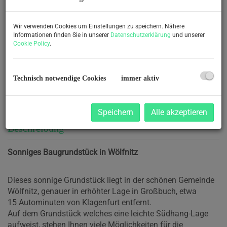
Wir verwenden Cookies um Einstellungen zu speichern. Nähere
Informationen finden Sie in unserer
Datenschutzerklärung
und unserer
Cookie Policy
.
Technisch notwendige Cookies
immer aktiv
Speichern
Alle akzeptieren
Beschreibung
Sonniges Baugrundstück in Wölfnitz
Dieses sonnige Grundstück liegt in der schönen Gemeinde
Wölfnitz, genauer in erhöhter Lage in Großbuch, etwa
15 Autominuten von Klagenfurt entfernt.
Auf dem Grundstück welches eine leichte Südhang-Lage
aufweist, stehen Ihnen viele Möglichkeiten für die